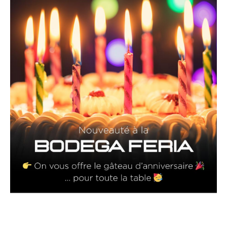
S
E
R
V
A
T
I
O
N