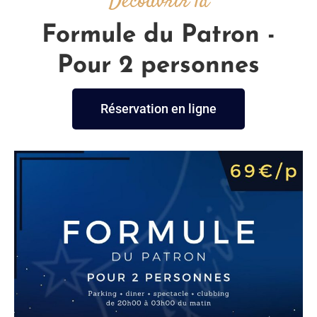
Découvrir la
S
C
Formule du Patron -
L
Pour 2 personnes
U
B
B
Réservation en ligne
I
N
G
G
A
L
E
R
I
E
E