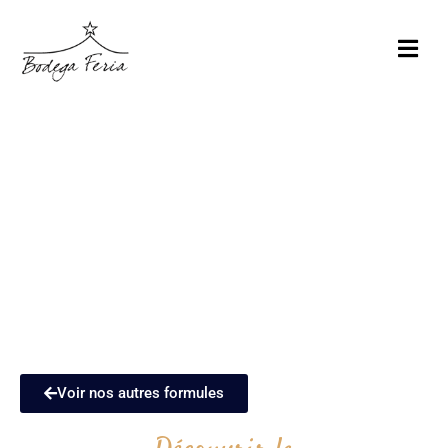
A
C
C
U
E
I
L
F
O
R
M
U
Voir nos autres formules
L
E