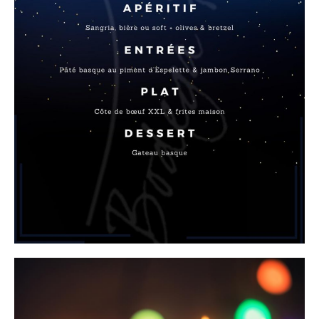
S
P
A
C
E
E
N
T
R
E
P
R
I
S
E
R
É